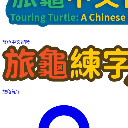
旅龟中文冒险
旅龟练字