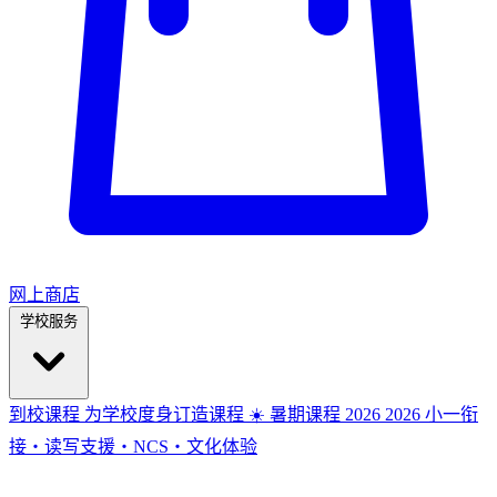
网上商店
学校服务
到校课程
为学校度身订造课程
☀️ 暑期课程 2026
2026
小一衔
接・读写支援・NCS・文化体验