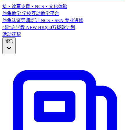
接・读写支援・NCS・文化体验
旅龟教学
学校互动教学平台
旅龟认证导师培训
NCS・SEN 专业进修
"智"启学教
NEW
HK$50万拨款计划
活动花絮
资讯