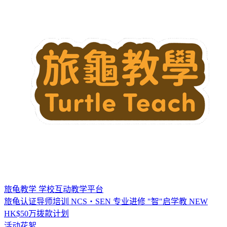
旅龟教学
学校互动教学平台
旅龟认证导师培训
NCS・SEN 专业进修
"智"启学教
NEW
HK$50万拨款计划
活动花絮