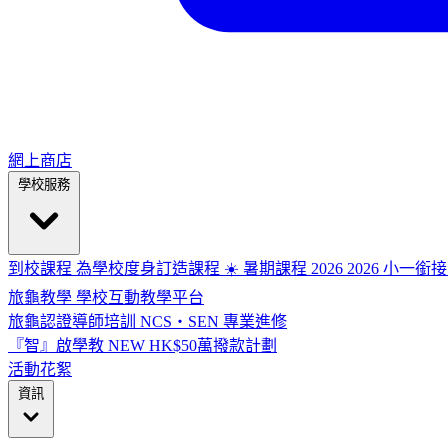
網上商店
學校服務
到校課程
為學校度身訂造課程
☀️ 暑期課程 2026
2026
小一銜接
旅龜教學
學校互動教學平台
旅龜認證導師培訓
NCS・SEN 專業進修
『智』啟學教
NEW
HK$50萬撥款計劃
活動花絮
資訊