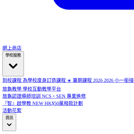
網上商店
學校服務
到校課程
為學校度身訂造課程
☀️ 暑期課程 2026
2026
小一銜接
旅龜教學
學校互動教學平台
旅龜認證導師培訓
NCS・SEN 專業進修
『智』啟學教
NEW
HK$50萬撥款計劃
活動花絮
資訊